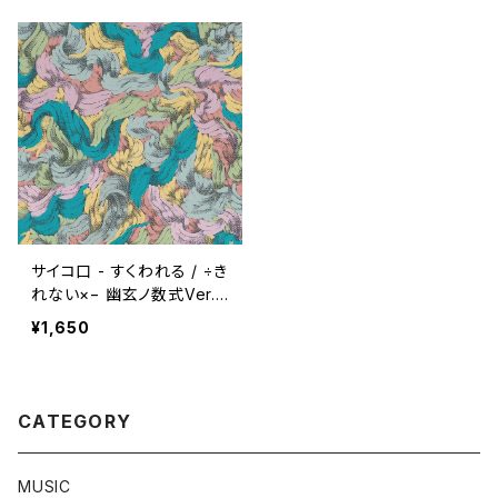
サイコ口 - すくわれる / ÷き
れない×− 幽玄ノ数式Ver.
(7")
¥1,650
CATEGORY
MUSIC