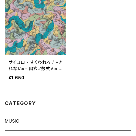
サイコ口 - すくわれる / ÷き
れない×− 幽玄ノ数式Ver.
(7")
¥1,650
CATEGORY
MUSIC